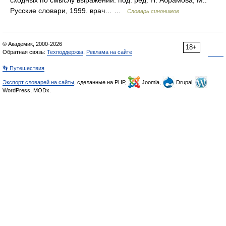
сходных по смыслу выражений. под. ред. Н. Абрамова, М.:
Русские словари, 1999. врач… …
Словарь синонимов
© Академик, 2000-2026
18+
Обратная связь:
Техподдержка
,
Реклама на сайте
👣 Путешествия
Экспорт словарей на сайты
, сделанные на PHP,
Joomla,
Drupal,
WordPress, MODx.