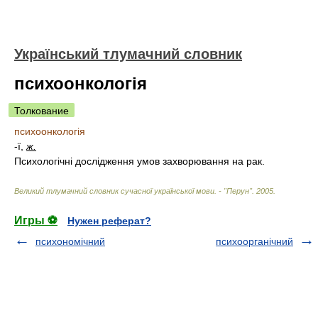
Український тлумачний словник
психоонкологія
Толкование
психоонкологія
-ї,
ж.
Психологічні дослідження умов захворювання на рак.
Великий тлумачний словник сучасної української мови. - "Перун"
.
2005
.
Игры ⚽
Нужен реферат?
психономічний
психоорганічний